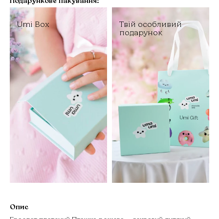
Подарункове пакування:
Umi Box
Твій особливий
подарунок
Опис