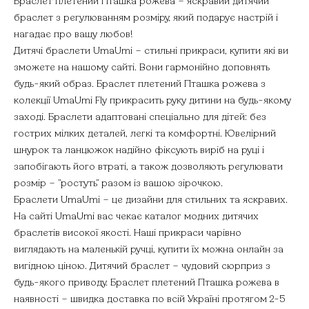
Браслет плетений Пташка рожева – яскравий дитячий
браслет з регулюванням розміру, який подарує настрій і
нагадає про вашу любов!
Дитячі браслети UmaUmi – стильні прикраси, купити які ви
зможете на нашому сайті. Вони гармонійно доповнять
будь-який образ. Браслет плетений Пташка рожева з
колекції UmaUmi Fly прикрасить руку дитини на будь-якому
заході. Браслети адаптовані спеціально для дітей: без
гострих мілких деталей, легкі та комфортні. Ювелірний
шнурок та ланцюжок надійно фіксують виріб на руці і
запобігають його втраті, а також дозволяють регулювати
розмір – "ростуть" разом із вашою зірочкою.
Браслети UmaUmi – це дизайни для стильних та яскравих.
На сайті UmaUmi вас чекає каталог модних дитячих
браслетів високої якості. Наші прикраси чарівно
виглядають на маленькій ручці, купити їх можна онлайн за
вигідною ціною. Дитячий браслет – чудовий сюрприз з
будь-якого приводу. Браслет плетений Пташка рожева в
наявності – швидка доставка по всій Україні протягом 2-5