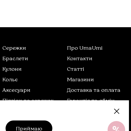
Сережки
Про UmaUmi
Браслети
Контакти
Кулони
Статті
Кольє
Магазини
Аксесуари
Доставка та оплата
Підвіси до сережок
Гарантія та обмін
% Sale
Догляд
Карта сайту
Договір оферти
Приймаю