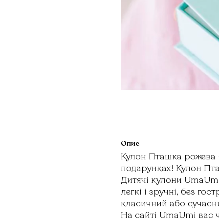
Опис
Кулон Пташка рожева –
подарунках! Кулон Пта
Дитячі кулони UmaUmi 
легкі і зручні, без г
класичний або сучасни
На сайті UmaUmi вас ч