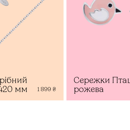
рібний
Сережки Пта
420 мм
рожева
1 899
₴