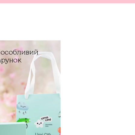
й особливий
арунок