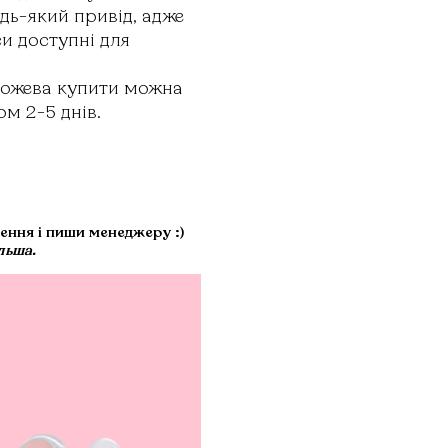
дь-який привід, адже
си доступні для
 рожева купити можна
ом 2-5 днів.
лення і пиши менеджеру :)
льша.