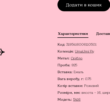
Додати в кошик
Характеристики
Достав
Код:
3195416006110501
Колекція:
UmaUmi Fly
Метал:
Срібло
Проба:
925
Вставка:
Емаль
Вага виробу, г:
0.75
Колір вставки:
Рожевий
Розміри, мм:
висота – 16, шир
Модель:
5416