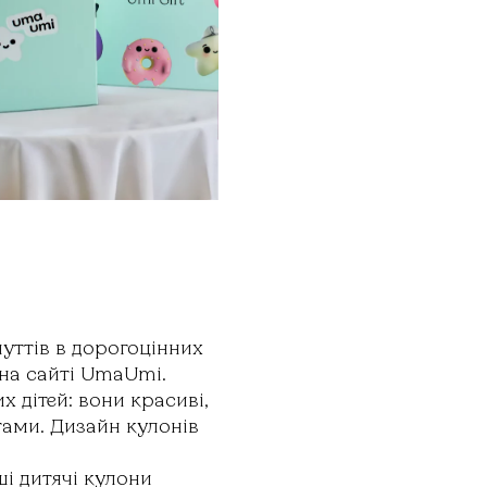
уттів в дорогоцінних
 на сайті UmaUmi.
 дітей: вони красиві,
тами. Дизайн кулонів
ші дитячі кулони