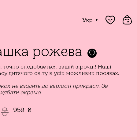
Укр
ашка рожева
 точно сподобається вашій зірочці! Наші
асу дитячого світу в усіх можливих проявах.
жок не входить до вартості прикраси. За
идбати окремо.
₴
959
₴