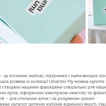
 це втілення любові, підтримки і найніжніших поч
шка рожева із колекції UmaUmi Fly можна купити
створені нашими фахівцями спеціально для наших
острих кутів, оформлені ювелірною емаллю та фіані
й – для стильних діток і за розумною ціною!
екає каталог дитячих кулонів відмінної якості. На