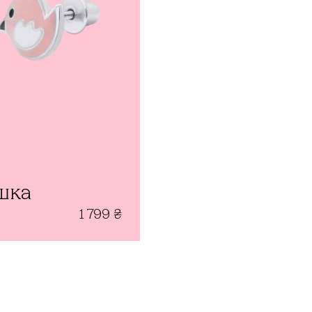
шка
1 799
₴