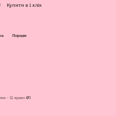
Купити в 1 клік
ка
Поради
ина – 12, вушко Ø3