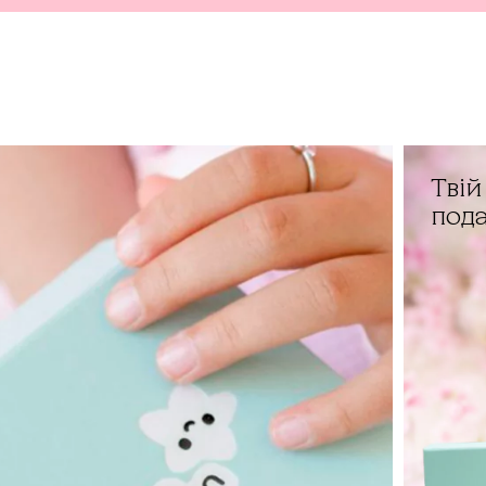
Тві
под