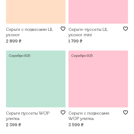
Серьги с подвесами LIL
Серьги-пуссеты LIL
ухоног
ухоног mini
2 899
₴
1 799
₴
Серебро
925
Серебро
925
Серьги пуссеты WOP
Серьги с подвесами
улитка
WOP улитка
2 399
₴
3 599
₴