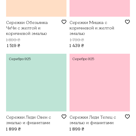
Сережки Обезьянка
Сережки Мишка с
ЧиЧи с желтой и
коричневой и желтой
коричневой эмалью
эмалью
1 899
₴
1 799
₴
1 519
₴
1 439
₴
Серебро
925
Серебро
925
Сережки Леди Овен с
Сережки Леди Телец с
эмалью и фианитами
эмалью и фианитами
1 899
₴
1 899
₴