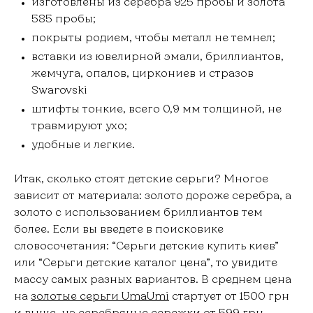
изготовлены из серебра 925 пробы и золота
585 пробы;
покрыты родием, чтобы металл не темнел;
вставки из ювелирной эмали, бриллиантов,
жемчуга, опалов, циркониев и стразов
Swarovski
штифты тонкие, всего 0,9 мм толщиной, не
травмируют ухо;
удобные и легкие.
Итак, сколько стоят детские серьги? Многое
зависит от материала: золото дороже серебра, а
золото с использованием бриллиантов тем
более. Если вы введете в поисковике
словосочетания: “Серьги детские купить киев”
или “Серьги детские каталог цена”, то увидите
массу самых разных вариантов. В среднем цена
на
золотые серьги UmaUmi
стартует от 1500 грн
и выше, на
серебряные сережки
от 599 грн.