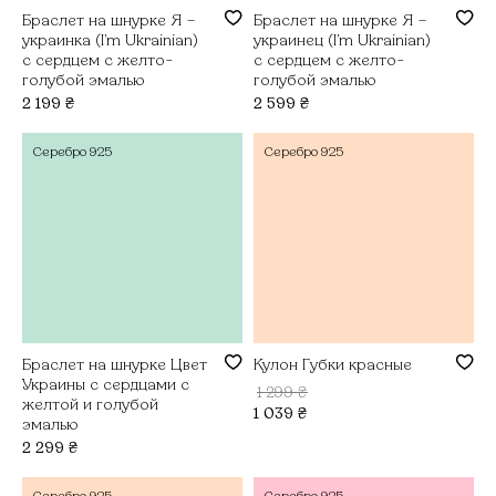
Браслет на шнурке Я –
Браслет на шнурке Я –
украинка (I'm Ukrainian)
украинец (I'm Ukrainian)
с сердцем с желто-
с сердцем с желто-
голубой эмалью
голубой эмалью
2 199
₴
2 599
₴
Серебро
925
Серебро
925
Браслет на шнурке Цвет
Кулон Губки красные
Украины с сердцами с
1 299
₴
желтой и голубой
1 039
₴
эмалью
2 299
₴
Серебро
925
Серебро
925