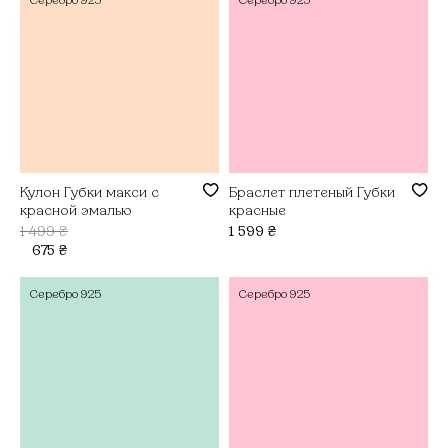
Кулон Губки макси с
Браслет плетеный Губки
красной эмалью
красные
1 499
₴
1 599
₴
675
₴
Серебро
925
Серебро
925