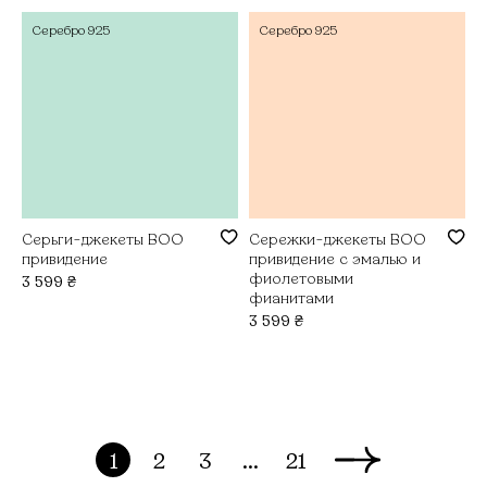
Серебро
925
Серебро
925
Серьги-джекеты BOO
Сережки-джекеты BOO
привидение
привидение с эмалью и
фиолетовыми
3 599
₴
фианитами
3 599
₴
1
2
3
...
21