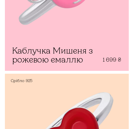
Каблучка Мишеня з
рожевою емаллю
1 699
₴
Срібло
925