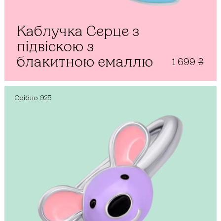
Каблучка Серце з
підвіскою з
блакитною емаллю
1 699
₴
Срібло
925