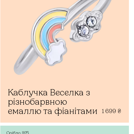
Каблучка Веселка з
різнобарвною
емаллю та фіанітами
1 699
₴
Срібло
925