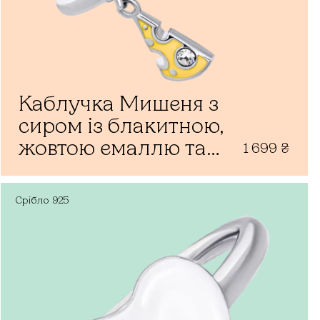
Каблучка Мишеня з
сиром із блакитною,
жовтою емаллю та
1 699
₴
фіанітами
Срібло
925