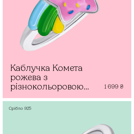
Каблучка Комета
рожева з
різнокольоровою
1 699
₴
емаллю
Срібло
925