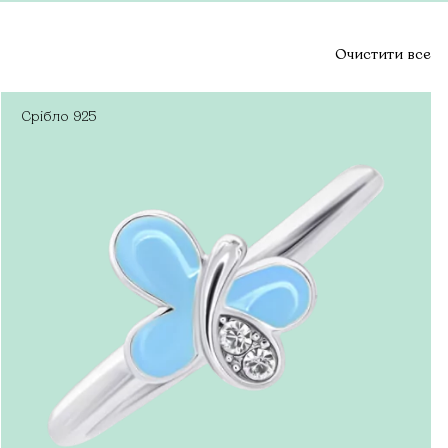
Очистити все
Срібло
925