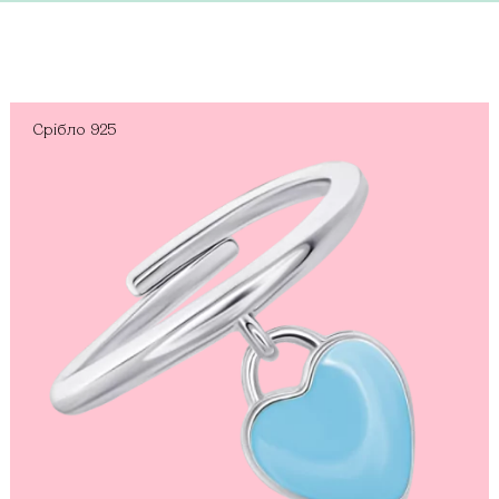
Срібло
925