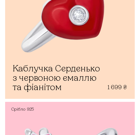
Каблучка Серденько
з червоною емаллю
та фіанітом
1 699
₴
Срібло
925