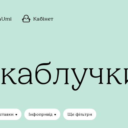
aUmi
Кабінет
 каблучк
вставки
Інфопривід
Ще фільтри