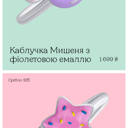
Каблучка Мишеня з
фіолетовою емаллю
1 699
₴
Срібло
925