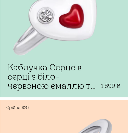
Каблучка Серце в
серці з біло-
червоною емаллю та
1 699
₴
фіанітом
Срібло
925