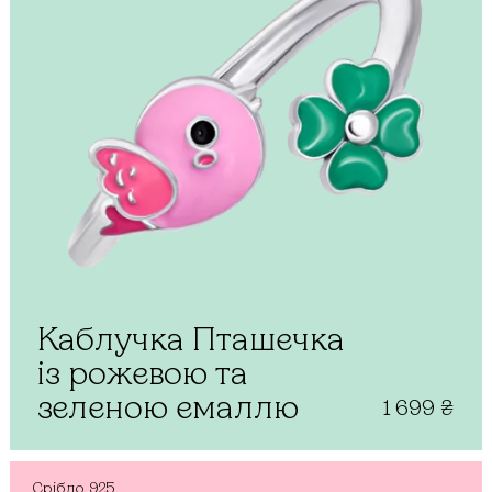
Каблучка Пташечка
із рожевою та
зеленою емаллю
1 699
₴
Срібло
925