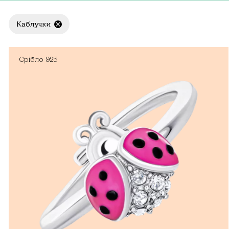
Каблучки
Срібло
925