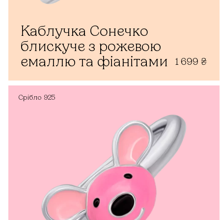
Каблучка Сонечко
блискуче з рожевою
емаллю та фіанітами
1 699
₴
Срібло
925