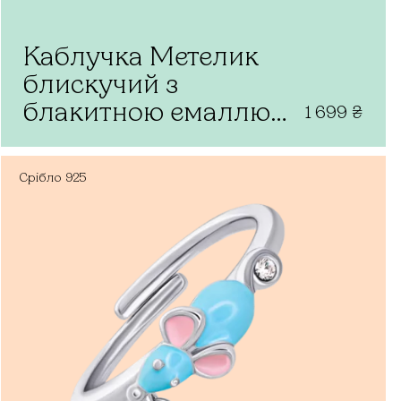
Каблучка Метелик
блискучий з
блакитною емаллю
1 699
₴
та фіанітами
Срібло
925