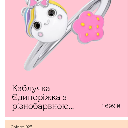
Каблучка
Єдиноріжка з
різнобарвною
1 699
₴
емаллю
Срібло
925