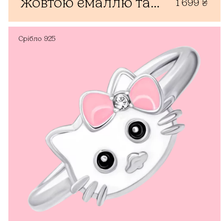
жовтою емаллю та
1 699
₴
фіанітами
Срібло
925