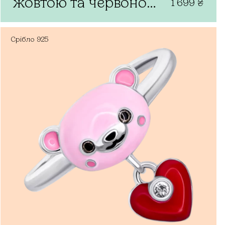
жовтою та червоною
1 699
₴
емаллю
Срібло
925