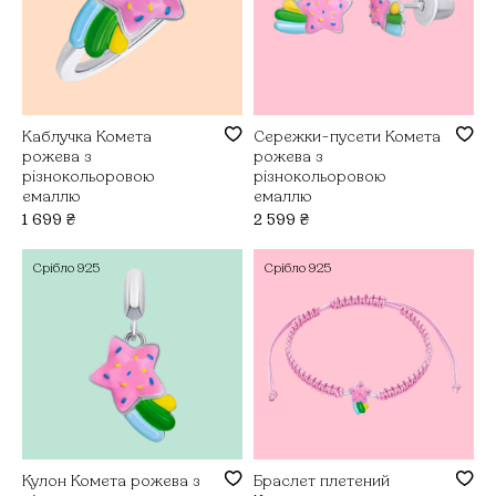
Каблучка Комета
Сережки-пусети Комета
рожева з
рожева з
різнокольоровою
різнокольоровою
емаллю
емаллю
1 699
₴
2 599
₴
Срібло
925
Срібло
925
Кулон Комета рожева з
Браслет плетений