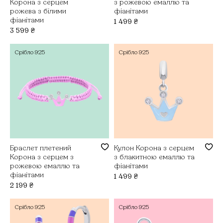
Корона з серцем
з рожевою емаллю та
рожева з білими
фіанітами
фіанітами
1 499
₴
3 599
₴
Срібло
925
Срібло
925
Браслет плетений
Кулон Корона з серцем
Корона з серцем з
з блакитною емаллю та
рожевою емаллю та
фіанітами
фіанітами
1 499
₴
2 199
₴
Срібло
925
Срібло
925