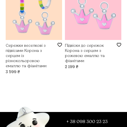
Сережки веселкові з
Підвіски до сережок
підвісами Корона з
Корона з серцем з
серцем із
рожевою емаллю та
різнокольоровою
фіанітами
емаллю та фіанітами
2 199
₴
3 599
₴
+ 38 098 300 23 23