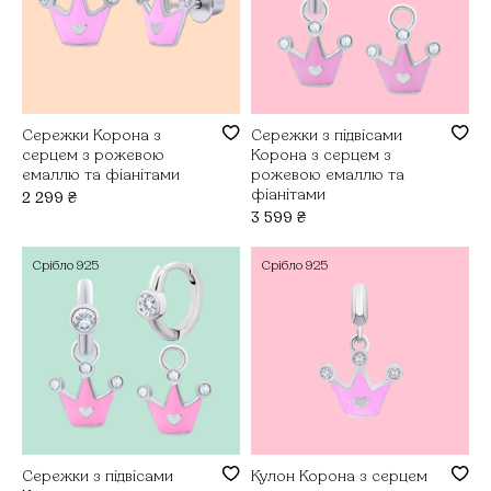
Сережки Корона з
Сережки з підвісами
серцем з рожевою
Корона з серцем з
емаллю та фіанітами
рожевою емаллю та
фіанітами
2 299
₴
3 599
₴
Срібло
925
Срібло
925
Сережки з підвісами
Кулон Корона з серцем