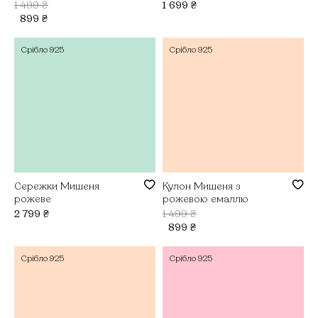
1 499
₴
1 699
₴
899
₴
Срібло
925
Срібло
925
Сережки Мишеня
Кулон Мишеня з
рожеве
рожевою емаллю
2 799
₴
1 499
₴
899
₴
Срібло
925
Срібло
925