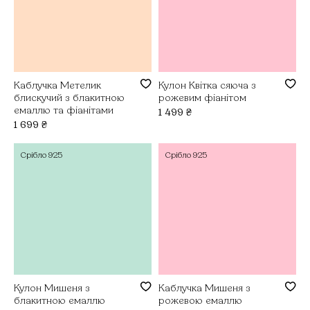
Каблучка Метелик
Кулон Квітка сяюча з
блискучий з блакитною
рожевим фіанітом
емаллю та фіанітами
1 499
₴
1 699
₴
Срібло
925
Срібло
925
Кулон Мишеня з
Каблучка Мишеня з
блакитною емаллю
рожевою емаллю