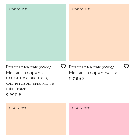
Срібло
925
Срібло
925
Браслет на ланцюжку
Браслет на ланцюжку
Мишеня з сиром із
Мишеня з сиром жовте
блакитною, жовтою,
2 099
₴
фіолетовою емаллю та
фіанітами
2 299
₴
Срібло
925
Срібло
925