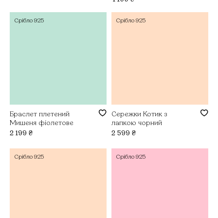
Срібло
925
Срібло
925
Браслет плетений
Сережки Котик з
Мишеня фіолетове
лапкою чорний
2 199
₴
2 599
₴
Срібло
925
Срібло
925