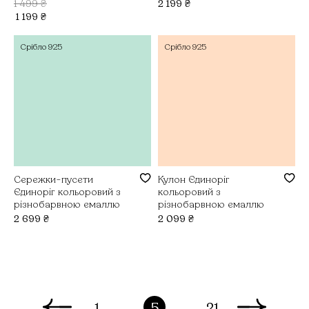
1 499
₴
2 199
₴
1 199
₴
Срібло
925
Срібло
925
Сережки-пусети
Кулон Єдиноріг
Єдиноріг кольоровий з
кольоровий з
різнобарвною емаллю
різнобарвною емаллю
2 699
₴
2 099
₴
1
...
5
...
21