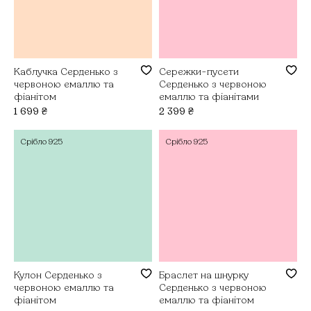
Каблучка Серденько з
Сережки-пусети
червоною емаллю та
Серденько з червоною
фіанітом
емаллю та фіанітами
1 699
₴
2 399
₴
Срібло
925
Срібло
925
Кулон Серденько з
Браслет на шнурку
червоною емаллю та
Серденько з червоною
фіанітом
емаллю та фіанітом