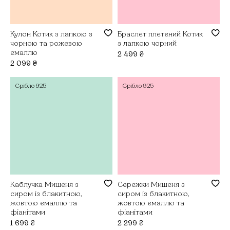
Кулон Котик з лапкою з
Браслет плетений Котик
чорною та рожевою
з лапкою чорний
емаллю
2 499
₴
2 099
₴
Срібло
925
Срібло
925
Каблучка Мишеня з
Сережки Мишеня з
сиром із блакитною,
сиром із блакитною,
жовтою емаллю та
жовтою емаллю та
фіанітами
фіанітами
1 699
₴
2 299
₴