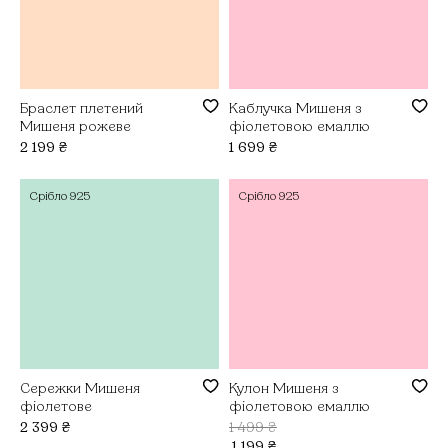
Браслет плетений
Каблучка Мишеня з
Мишеня рожеве
фіолетовою емаллю
2 199
₴
1 699
₴
Срібло
925
Срібло
925
Сережки Мишеня
Кулон Мишеня з
фіолетове
фіолетовою емаллю
2 399
₴
1 499
₴
1 199
₴