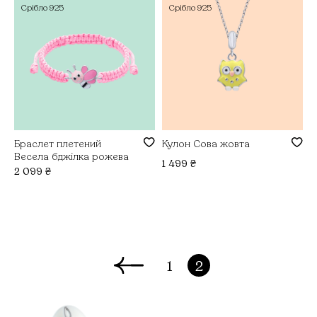
Срібло
925
Срібло
925
Браслет плетений
Кулон Сова жовта
Весела бджілка рожева
1 499
₴
2 099
₴
1
2