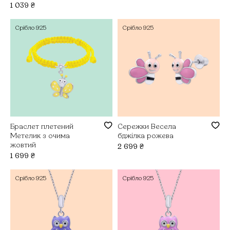
1 039
₴
Срібло
925
Срібло
925
Браслет плетений
Сережки Весела
Метелик з очима
бджілка рожева
жовтий
2 699
₴
1 699
₴
Срібло
925
Срібло
925