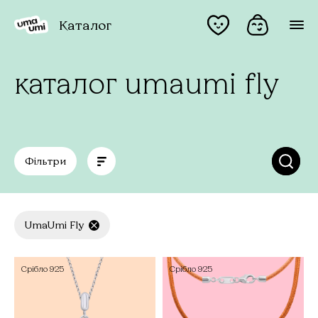
Каталог
каталог umaumi fly
Фільтри
UmaUmi Fly
Срібло
925
Срібло
925