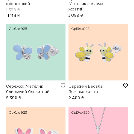
фіолетовий
Метелик з очима
жовтий
1 399
₴
1 699
₴
1 119
₴
Срібло
925
Срібло
925
Сережки Метелик
Сережки Весела
блискучий блакитний
бджілка жовта
2 399
₴
2 499
₴
Срібло
925
Срібло
925