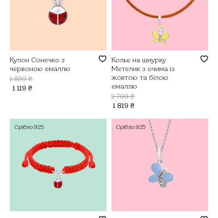
Кулон Сонечко з
Кольє на шнурку
червоною емаллю
Метелик з очима із
жовтою та білою
1 399
₴
емаллю
1 119
₴
2 799
₴
1 819
₴
Срібло
925
Срібло
925