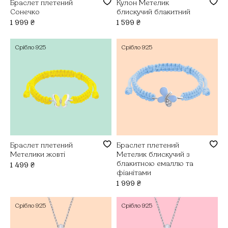
Браслет плетений
Кулон Метелик
Сонечко
блискучий блакитний
1 999
₴
1 599
₴
Срібло
925
Срібло
925
Браслет плетений
Браслет плетений
Метелики жовті
Метелик блискучий з
блакитною емаллю та
1 499
₴
фіанітами
1 999
₴
Срібло
925
Срібло
925